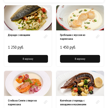
Дорадо с овощами
Гребешки с муссом из
пармезана
1 250 руб.
1 450 руб.
В корзину
В корзину
Стейк из Семги с пюре из
Копчёная стерлядь с
пармезана
овощами и маслинами