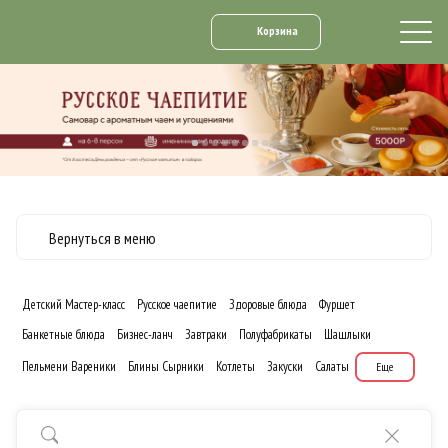
Корзина
Вернуться в меню
Детский Мастер-класс
Русское чаепитие
Здоровые блюда
Фуршет
Банкетные блюда
Бизнес-ланч
Завтраки
Полуфабрикаты
Шашлыки
Пельмени Вареники
Блины Сырники
Котлеты
Закуски
Салаты
Еще