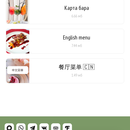
Карта бара
6.66 мб
English menu
7.44 мб
餐厅菜单 🇨🇳
1.49 мб