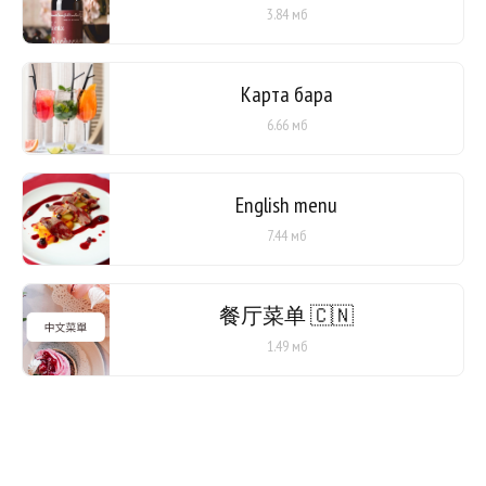
3.84 мб
Карта бара
6.66 мб
English menu
7.44 мб
餐厅菜单 🇨🇳
1.49 мб