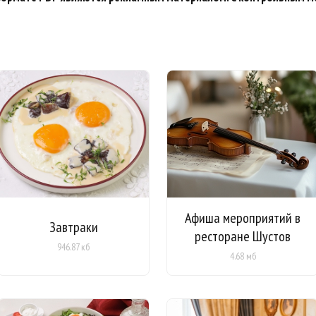
Афиша мероприятий в
Завтраки
ресторане Шустов
946.87 кб
4.68 мб