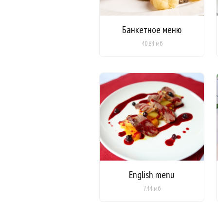
Банкетное меню
40.84 мб
English menu
7.44 мб