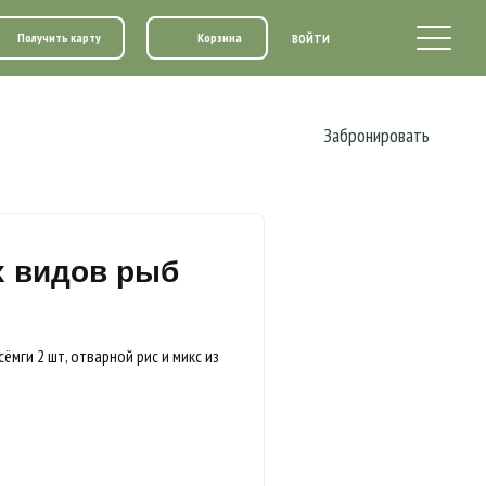
Получить карту
Корзина
ВОЙТИ
Забронировать
х видов рыб
сёмги 2 шт, отварной рис и микс из