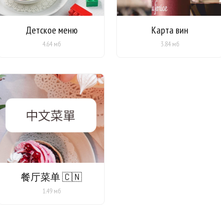
Детское меню
Карта вин
4.64 мб
3.84 мб
餐厅菜单 🇨🇳
1.49 мб