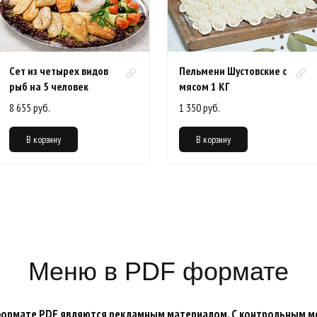
Сет из четырех видов
Пельмени Шустовские с
рыб на 5 человек
мясом 1 КГ
8 655 руб.
1 350 руб.
В корзину
В корзину
Меню в PDF формате
формате PDF являются рекламным материалом. С контрольным м