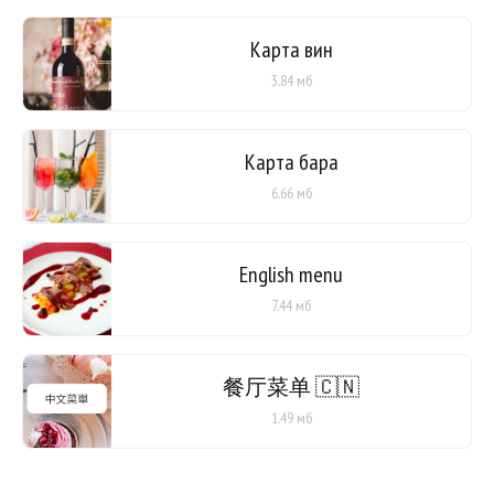
Карта вин
3.84 мб
Карта бара
6.66 мб
English menu
7.44 мб
餐厅菜单 🇨🇳
1.49 мб