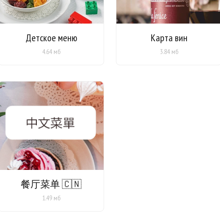
Детское меню
Карта вин
4.64 мб
3.84 мб
餐厅菜单 🇨🇳
1.49 мб