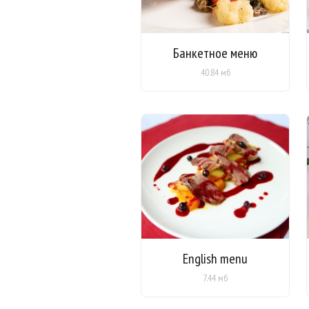
Банкетное меню
40.84 мб
English menu
7.44 мб