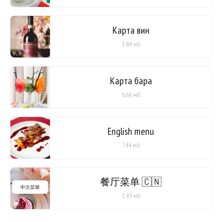
Карта вин
3.84 мб
Карта бара
6.66 мб
English menu
7.44 мб
餐厅菜单 🇨🇳
1.49 мб