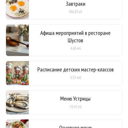
Завтраки
946.87 кб
Афиша мероприятий в ресторане
Шустов
4.68 мб
Расписание детских мастер-классов
6.33 мб
Меню Устрицы
55.45 кб
Основное меню