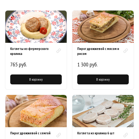
Котлеты из фермерского
Пирог дрожжевой с мясом и
кролика
рисом
765 руб.
1 300 руб.
В корзину
В корзину
Пирог дрожжевой с семгой
Котлета из кролика 6 шт