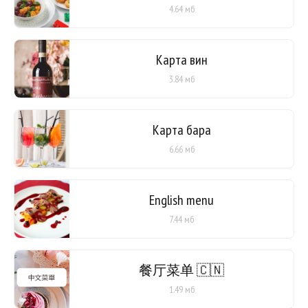
4.64 мб
Карта вин
3.84 мб
Карта бара
6.66 мб
English menu
7.44 мб
餐厅菜单 🇨🇳
1.49 мб