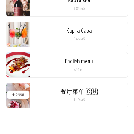
3.84 мб
Карта бара
6.66 мб
English menu
7.44 мб
餐厅菜单 🇨🇳
1.49 мб