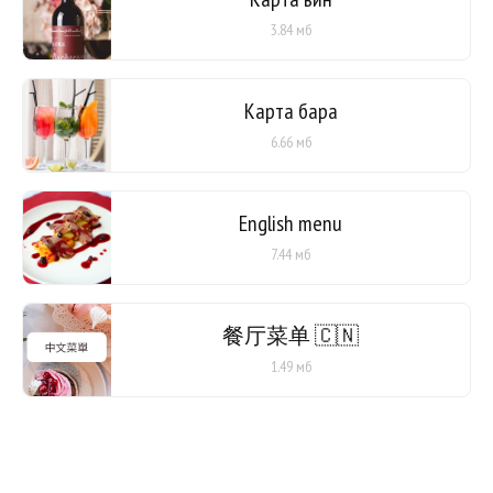
3.84 мб
Карта бара
6.66 мб
English menu
7.44 мб
餐厅菜单 🇨🇳
1.49 мб