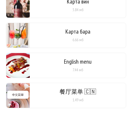
Карта вин
3.84 мб
Карта бара
6.66 мб
English menu
7.44 мб
餐厅菜单 🇨🇳
1.49 мб